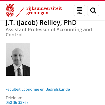
Skip
Skip
Over ons
J.T. (Jacob) Reilley, PhD
Menu
Zoek
to
to
en
Content
Navigation
zoeken
J.T. (Jacob) Reilley, PhD
Assistant Professor of Accounting and
Control
Faculteit Economie en Bedrijfskunde
Telefoon:
050 36 33768