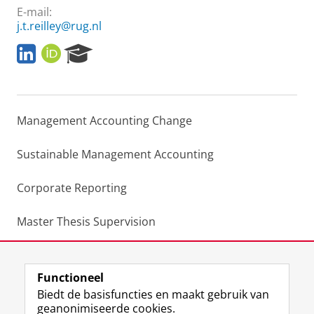
E-mail:
j.t.reilley@rug.nl
L
O
R
i
R
e
n
C
s
k
I
e
e
D
a
Management Accounting Change
d
r
I
c
n
h
Sustainable Management Accounting
P
o
Corporate Reporting
r
t
a
Master Thesis Supervision
l
Master's thesis workshop for qualitative methods
Functioneel
Laatst gewijzigd:
19 juni 2025 15:19
Biedt de basisfuncties en maakt gebruik van
geanonimiseerde cookies.