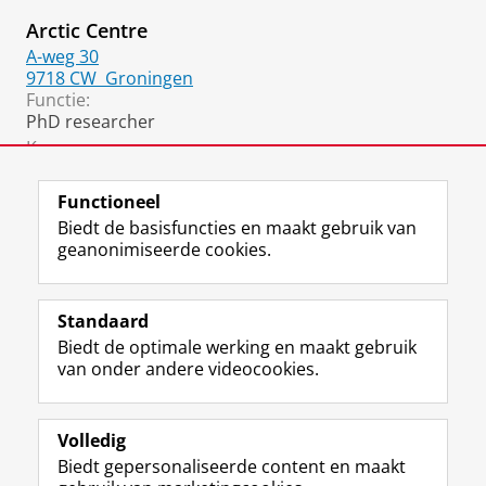
Arctic Centre
A-weg 30
9718 CW
Groningen
Functie:
PhD researcher
Kamer:
0013
Functioneel
Biedt de basisfuncties en maakt gebruik van
geanonimiseerde cookies.
F
L
R
I
Y
Volg de RUG
a
i
S
n
o
Standaard
c
n
S
s
u
Biedt de optimale werking en maakt gebruik
e
k
-
t
T
Studiekiezers
van onder andere videocookies.
b
e
f
a
u
Maatschappij/bedrijven
o
d
e
g
b
o
I
e
r
e
Alumni
k
n
d
a
-
Volledig
p
-
R
m
k
Biedt gepersonaliseerde content en maakt
Over ons
a
p
i
-
a