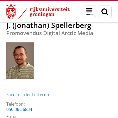
Skip
Skip
Over ons
J. (Jonathan) Spellerberg
Menu
Zoek
to
to
en
Content
Navigation
zoeken
J. (Jonathan) Spellerberg
Promovendus Digital Arctic Media
Faculteit der Letteren
Telefoon:
050 36 36834
E-mail: