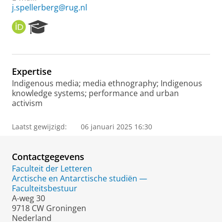
j.spellerberg@rug.nl
O
R
R
e
C
s
I
e
D
a
Expertise
r
Indigenous media; media ethnography; Indigenous
c
knowledge systems; performance and urban
h
activism
P
o
r
Laatst gewijzigd:
06 januari 2025 16:30
t
a
l
Contactgegevens
Faculteit der Letteren
Arctische en Antarctische studiën —
Faculteitsbestuur
A-weg 30
9718 CW Groningen
Nederland