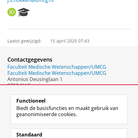
j.s.noeken@umcg.nl
O
R
R
e
C
s
I
e
D
a
Laatst gewijzigd:
15 april 2025 07:43
r
c
h
Contactgegevens
P
o
Faculteit Medische Wetenschappen/UMCG
r
Faculteit Medische Wetenschappen/UMCG
t
Antonius Deusinglaan 1
a
9713 AV Groningen
l
Nederland
Functioneel
Biedt de basisfuncties en maakt gebruik van
geanonimiseerde cookies.
F
L
R
I
Y
Volg de RUG
a
i
S
n
o
Standaard
c
n
S
s
u