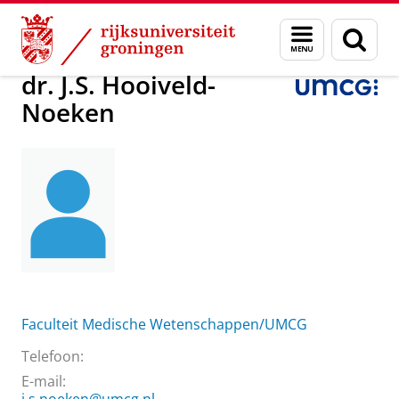
Skip
Skip
Over ons
dr. J.S. Hooiveld-Noeken
Menu
Zoek
to
to
en
Content
Navigation
zoeken
dr. J.S. Hooiveld-
Noeken
Faculteit Medische Wetenschappen/UMCG
Telefoon:
E-mail: