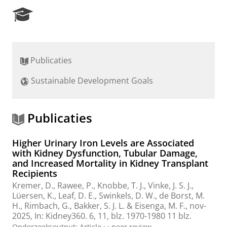
R
e
s
e
a
Publicaties
r
c
Sustainable Development Goals
h
P
o
r
Publicaties
t
a
Higher Urinary Iron Levels are Associated
l
with Kidney Dysfunction, Tubular Damage,
and Increased Mortality in Kidney Transplant
Recipients
Kremer, D.
,
Rawee, P.
,
Knobbe, T. J.
,
Vinke, J. S. J.
,
Lüersen, K., Leaf, D. E., Swinkels, D. W.,
de Borst, M.
H.
, Rimbach, G.,
Bakker, S. J. L.
&
Eisenga, M. F.
,
nov-
2025
,
In:
Kidney360.
6
,
11
,
blz. 1970-1980
11 blz.
Onderzoeksoutput
:
Article
›
›
peer review