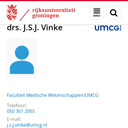
Skip
Skip
Over ons
drs. J.S.J. Vinke
Menu
Zoek
to
to
en
Content
Navigation
zoeken
drs. J.S.J. Vinke
Faculteit Medische Wetenschappen/UMCG
Telefoon:
050 361 2955
E-mail:
j.s.j.vinke@umcg.nl