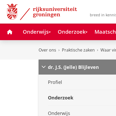
Skip
Skip
to
to
Content
Navigation
breed in kenni
Home
Onderwijs
Onderzoek
Maatsch
Over ons
Praktische zaken
Waar vi
dr. J.S. (Jelle) Blijleven
Profiel
Onderzoek
Onderwijs