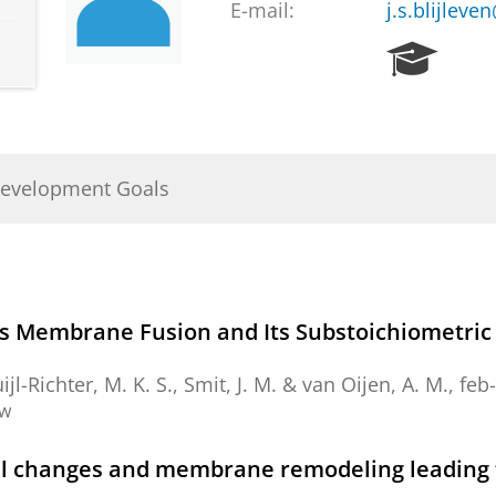
E-mail:
j.s.blijleve
R
e
s
e
a
r
Development Goals
c
h
P
o
r
t
 Membrane Fusion and Its Substoichiometric 
a
l
ijl-Richter, M. K. S.,
Smit, J. M.
& van Oijen, A. M.,
feb
ew
al changes and membrane remodeling leading t