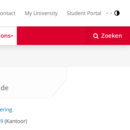
ontact
My University
Student Portal
Contr
Nederlands
English
 ons
Zoeken
nde
ering
09
(Kantoor)