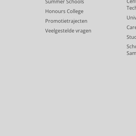
Cen
Summer Schools
Tec
Honours College
Uni
Promotietrajecten
Car
Veelgestelde vragen
Stu
Sch
Sam