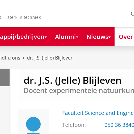
C
s - sterk in techniek
appij/bedrijven
Alumni
Nieuws
Over
ndt u ons
dr. J.S. (Jelle) Blijleven
dr. J.S. (Jelle) Blijleven
Docent experimentele natuurku
Faculteit Science and Engine
Telefoon:
050 36 384