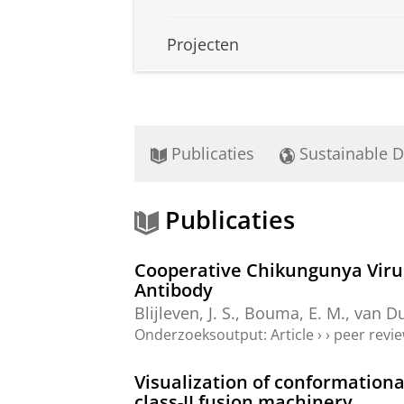
Projecten
Publicaties
Sustainable 
Publicaties
Cooperative Chikungunya Virus
Antibody
Blijleven, J. S.
,
Bouma, E. M.
, van Du
Onderzoeksoutput
:
Article
›
›
peer revi
Visualization of conformation
class-II fusion machinery