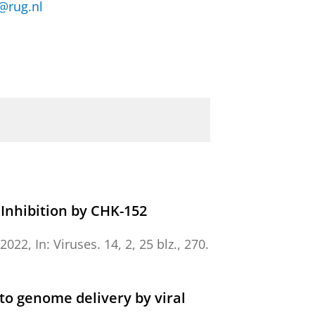
n@rug.nl
Inhibition by CHK-152
-2022
,
In:
Viruses.
14
,
2
,
25 blz.
, 270.
o genome delivery by viral