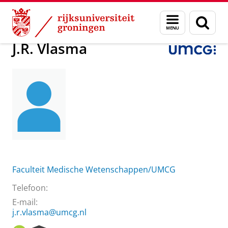
Skip
Skip
Over ons
J.R. Vlasma
Menu
Zoek
to
to
en
Content
Navigation
zoeken
J.R. Vlasma
Faculteit Medische Wetenschappen/UMCG
Telefoon:
E-mail:
j.r.vlasma@umcg.nl