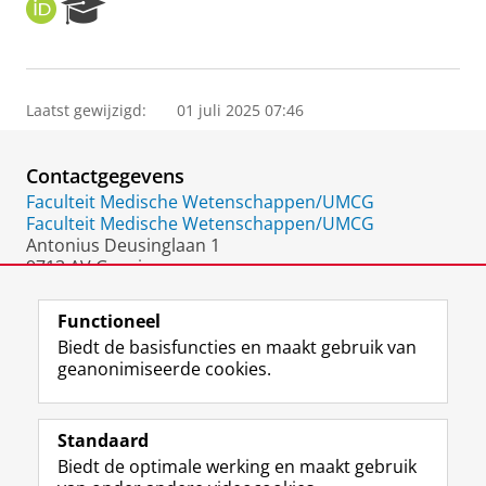
O
R
R
e
C
s
I
e
D
a
Laatst gewijzigd:
01 juli 2025 07:46
r
c
h
Contactgegevens
P
o
Faculteit Medische Wetenschappen/UMCG
r
Faculteit Medische Wetenschappen/UMCG
t
Antonius Deusinglaan 1
a
9713 AV Groningen
l
Nederland
Functioneel
Biedt de basisfuncties en maakt gebruik van
geanonimiseerde cookies.
F
L
R
I
Y
Volg de RUG
a
i
S
n
o
Standaard
c
n
S
s
u
Biedt de optimale werking en maakt gebruik
e
k
-
t
T
Studiekiezers