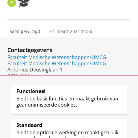
O
R
R
e
C
s
I
e
D
a
Laatst gewijzigd:
01 maart 2024 14:56
r
c
h
Contactgegevens
P
o
Faculteit Medische Wetenschappen/UMCG
r
Faculteit Medische Wetenschappen/UMCG
t
Antonius Deusinglaan 1
a
9713 AV Groningen
l
Nederland
Functioneel
Biedt de basisfuncties en maakt gebruik van
geanonimiseerde cookies.
F
L
R
I
Y
Volg de RUG
a
i
S
n
o
Standaard
c
n
S
s
u
Biedt de optimale werking en maakt gebruik
e
k
-
t
T
Studiekiezers