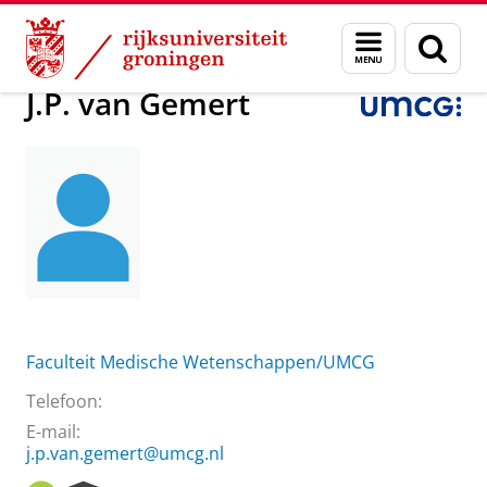
Skip
Skip
Over ons
J.P. van Gemert
Menu
Zoek
to
to
en
Content
Navigation
zoeken
J.P. van Gemert
Faculteit Medische Wetenschappen/UMCG
Telefoon:
E-mail:
j.p.van.gemert@umcg.nl