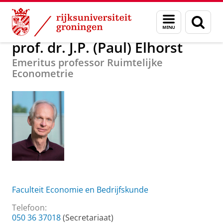
Skip
Skip
Over ons
prof. dr. J.P. (Paul) Elhorst
Menu
Zoek
to
to
en
Content
Navigation
zoeken
prof. dr. J.P. (Paul) Elhorst
Emeritus professor Ruimtelijke
Econometrie
Faculteit Economie en Bedrijfskunde
Telefoon:
050 36 37018
(Secretariaat)