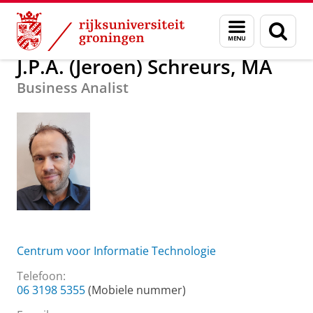
Skip
Skip
Over ons
J.P.A. (Jeroen) Schreurs, MA
Menu
Zoek
to
to
en
Content
Navigation
zoeken
J.P.A. (Jeroen) Schreurs, MA
Business Analist
Centrum voor Informatie Technologie
Telefoon:
06 3198 5355
(Mobiele nummer)