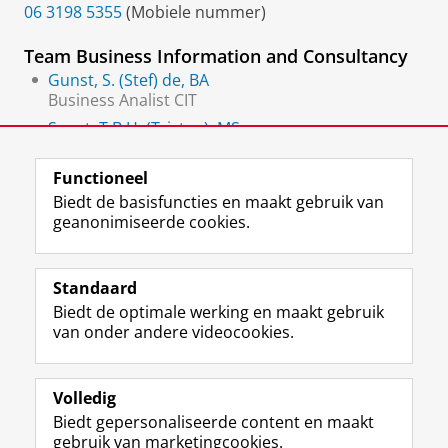
06 3198 5355
(Mobiele nummer)
Team Business Information and Consultancy
Gunst, S. (Stef) de, BA
Business Analist CIT
Swart, T.B.H. (Tristan), MSc
Business Analist
Functioneel
Biedt de basisfuncties en maakt gebruik van
geanonimiseerde cookies.
F
L
R
I
Y
Volg de RUG
a
i
S
n
o
Standaard
c
n
S
s
u
Biedt de optimale werking en maakt gebruik
e
k
-
t
T
Studiekiezers
van onder andere videocookies.
b
e
f
a
u
Maatschappij/bedrijven
o
d
e
g
b
o
I
e
r
e
Alumni
k
n
d
a
-
Volledig
p
-
R
m
k
Biedt gepersonaliseerde content en maakt
Over ons
a
p
i
-
a
gebruik van marketingcookies.