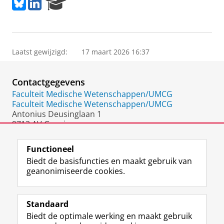
B
L
R
l
i
e
u
n
s
e
k
e
s
e
a
k
d
r
Laatst gewijzigd:
17 maart 2026 16:37
y
I
c
n
h
Contactgegevens
P
o
Faculteit Medische Wetenschappen/UMCG
r
Faculteit Medische Wetenschappen/UMCG
t
Antonius Deusinglaan 1
a
9713 AV Groningen
l
Nederland
Functioneel
Biedt de basisfuncties en maakt gebruik van
geanonimiseerde cookies.
F
L
R
I
Y
Volg de RUG
a
i
S
n
o
Standaard
c
n
S
s
u
Biedt de optimale werking en maakt gebruik
e
k
-
t
T
Studiekiezers