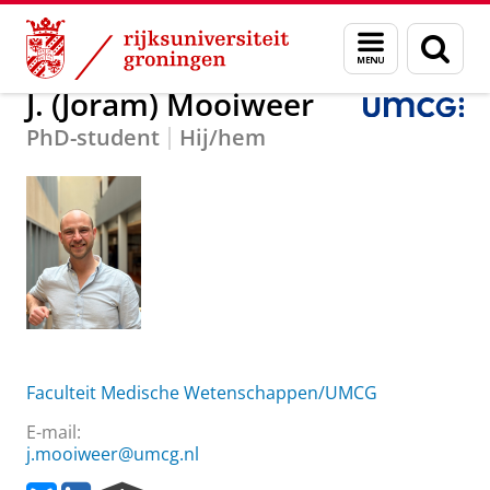
Skip
Skip
Over ons
J. (Joram) Mooiweer
Menu
Zoek
to
to
en
Content
Navigation
zoeken
J. (Joram) Mooiweer
PhD-student
Hij/hem
Faculteit Medische Wetenschappen/UMCG
E-mail:
j.mooiweer@umcg.nl