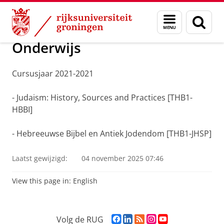
Skip
Skip
Over ons
J.M. (Johanna) Tanja, Dr
Menu
Zoek
to
to
en
Content
Navigation
zoeken
Onderwijs
Cursusjaar 2021-2021
- Judaism: History, Sources and Practices [THB1-
HBBI]
- Hebreeuwse Bijbel en Antiek Jodendom [THB1-JHSP]
Laatst gewijzigd:
04 november 2025 07:46
View this page in:
English
F
L
R
I
Y
Volg de RUG