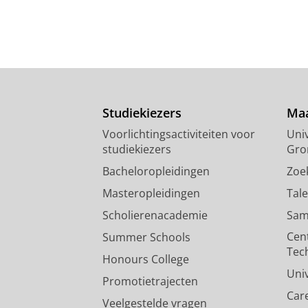
Studiekiezers
Maa
Voorlichtingsactiviteiten voor
Univ
studiekiezers
Gro
Bacheloropleidingen
Zoe
Masteropleidingen
Tal
Scholierenacademie
Sam
Cen
Summer Schools
Tec
Honours College
Uni
Promotietrajecten
Car
Veelgestelde vragen