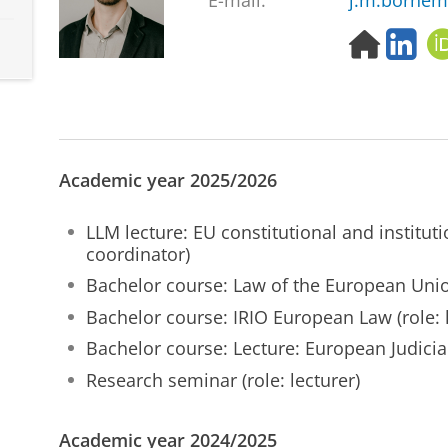
E-mail:
j.m.bornem
H
L
o
i
m
n
e
k
p
e
a
d
g
I
Academic year 2025/2026
e
n
LLM lecture: EU constitutional and instituti
coordinator)
Bachelor course: Law of the European Union
Bachelor course: IRIO European Law (role: l
Bachelor course: Lecture: European Judicial 
Research seminar (role: lecturer)
Academic year 2024/2025