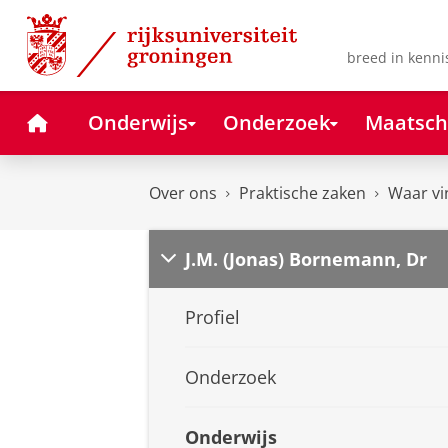
Skip
Skip
to
to
Content
Navigation
breed in kenni
Home
Onderwijs
Onderzoek
Maatsch
Over ons
Praktische zaken
Waar vi
J.M. (Jonas) Bornemann, Dr
Profiel
Onderzoek
Onderwijs