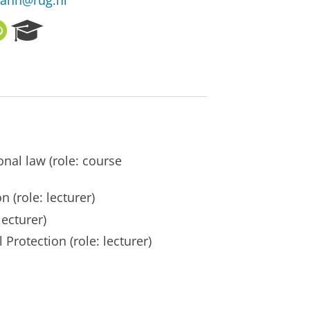
ann@rug.nl
O
R
R
e
C
s
I
e
D
a
r
c
h
P
onal law (role: course
o
r
t
 (role: lecturer)
a
ecturer)
l
Protection (role: lecturer)