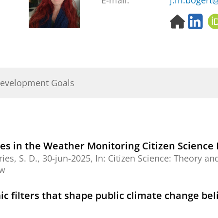
E-mail:
j.m.bogert@
H
L
o
i
m
n
e
k
p
e
a
d
Development Goals
g
I
e
n
es in the Weather Monitoring Citizen Science 
ries, S. D.,
30-jun-2025
,
In:
Citizen Science: Theory and
ew
ic filters that shape public climate change bel