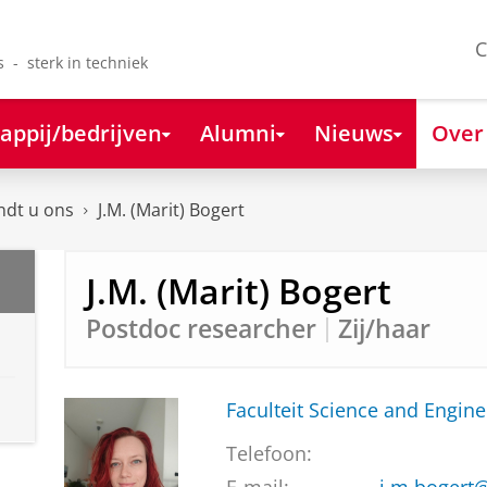
C
s - sterk in techniek
appij/bedrijven
Alumni
Nieuws
Over
ndt u ons
J.M. (Marit) Bogert
J.M. (Marit) Bogert
Postdoc researcher
Zij/haar
Faculteit Science and Engine
Telefoon: