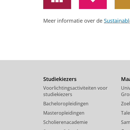
Citizen Science at TU Delft
Kunst, S., Nastase, N. &
Bogert, M.
Onderzoeksoutput
:
Article
›
Meer informatie over de
Sustainab
Studiekiezers
Maa
Voorlichtingsactiviteiten voor
Univ
studiekiezers
Gro
Bacheloropleidingen
Zoe
Masteropleidingen
Tal
Scholierenacademie
Sam