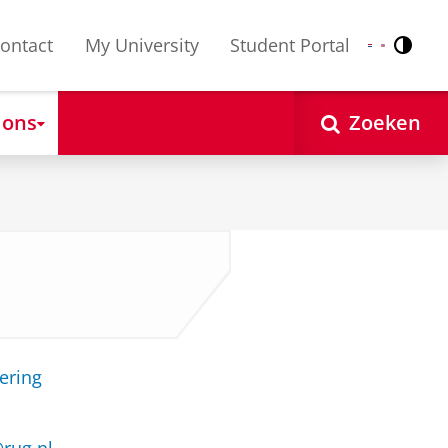
ontact
My University
Student Portal
Contr
Nederlands
English
 ons
Zoeken
ering