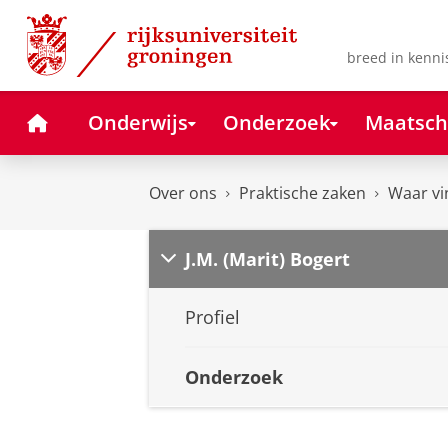
Skip
Skip
to
to
Content
Navigation
breed in kenni
Home
Onderwijs
Onderzoek
Maatsch
Over ons
Praktische zaken
Waar vi
J.M. (Marit) Bogert
Profiel
Onderzoek