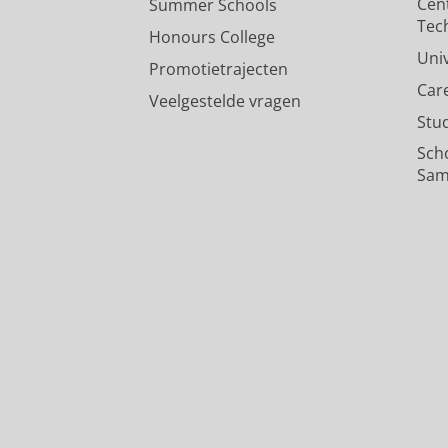
Cen
Summer Schools
Tec
Honours College
Uni
Promotietrajecten
Car
Veelgestelde vragen
Stu
Sch
Sam