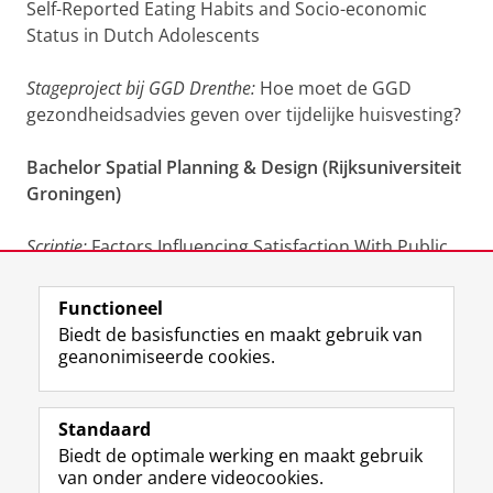
Self-Reported Eating Habits and Socio-economic
Status in Dutch Adolescents
Stageproject bij GGD Drenthe:
Hoe moet de GGD
gezondheidsadvies geven over tijdelijke huisvesting?
Bachelor Spatial Planning & Design (Rijksuniversiteit
Groningen)
Scriptie:
Factors Influencing Satisfaction With Public
Transport For Wheelchair Users In Groningen
Functioneel
Laatst gewijzigd:
11 december 2025 16:57
Biedt de basisfuncties en maakt gebruik van
geanonimiseerde cookies.
F
L
R
I
Y
Volg de RUG
a
i
S
n
o
Standaard
c
n
S
s
u
Biedt de optimale werking en maakt gebruik
e
k
-
t
T
Studiekiezers
van onder andere videocookies.
b
e
f
a
u