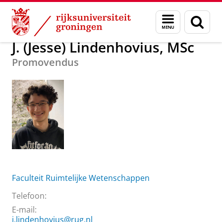
Skip
Skip
Over ons
J. (Jesse) Lindenhovius, MSc
Menu
Zoek
to
to
en
Content
Navigation
zoeken
J. (Jesse) Lindenhovius, MSc
Promovendus
Faculteit Ruimtelijke Wetenschappen
Telefoon:
E-mail:
j.lindenhovius@rug.nl