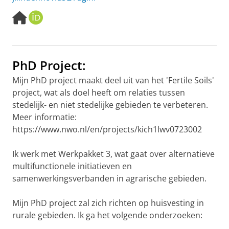
H
O
o
R
m
C
e
I
p
D
PhD Project:
a
g
Mijn PhD project maakt deel uit van het 'Fertile Soils'
e
project, wat als doel heeft om relaties tussen
stedelijk- en niet stedelijke gebieden te verbeteren.
Meer informatie:
https://www.nwo.nl/en/projects/kich1lwv0723002
Ik werk met Werkpakket 3, wat gaat over alternatieve
multifunctionele initiatieven en
samenwerkingsverbanden in agrarische gebieden.
Mijn PhD project zal zich richten op huisvesting in
rurale gebieden. Ik ga het volgende onderzoeken: