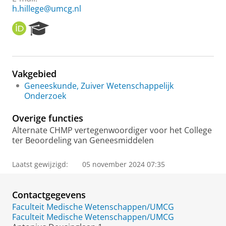
h.hillege@umcg.nl
O
R
R
e
C
s
I
e
D
a
Vakgebied
r
Geneeskunde, Zuiver Wetenschappelijk
c
Onderzoek
h
P
Overige functies
o
r
Alternate CHMP vertegenwoordiger voor het College
t
ter Beoordeling van Geneesmiddelen
a
l
Laatst gewijzigd:
05 november 2024 07:35
Contactgegevens
Faculteit Medische Wetenschappen/UMCG
Faculteit Medische Wetenschappen/UMCG