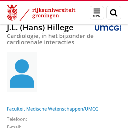
Skip
Skip
Over ons
J.L. (Hans) Hillege
Menu
Zoek
to
to
en
Content
Navigation
zoeken
J.L. (Hans) Hillege
Cardiologie, in het bijzonder de
cardiorenale interacties
Faculteit Medische Wetenschappen/UMCG
Telefoon:
E-mail: