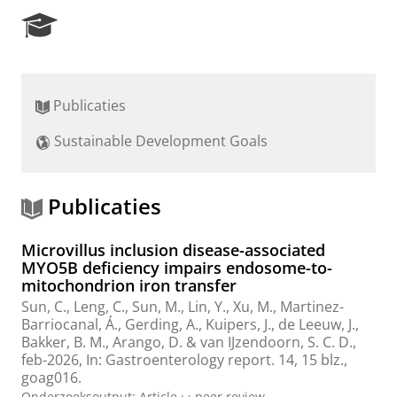
R
e
s
e
a
Publicaties
r
c
Sustainable Development Goals
h
P
o
r
Publicaties
t
a
Microvillus inclusion disease-associated
l
MYO5B deficiency impairs endosome-to-
mitochondrion iron transfer
Sun, C.
,
Leng, C.
,
Sun, M.
,
Lin, Y.
,
Xu, M.
, Martinez-
Barriocanal, Á.,
Gerding, A.
,
Kuipers, J.
, de Leeuw, J.,
Bakker, B. M.
, Arango, D. &
van IJzendoorn, S. C. D.
,
feb-2026
,
In:
Gastroenterology report.
14
,
15 blz.
,
goag016.
Onderzoeksoutput
:
Article
›
›
peer review