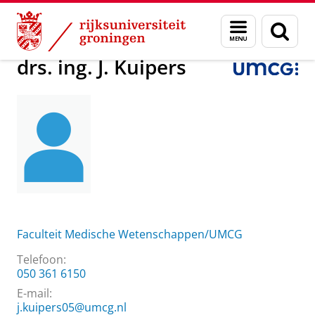
Skip
Skip
Over ons
drs. ing. J. Kuipers
Menu
Zoek
to
to
en
Content
Navigation
zoeken
drs. ing. J. Kuipers
Faculteit Medische Wetenschappen/UMCG
Telefoon:
050 361 6150
E-mail:
j.kuipers05@umcg.nl