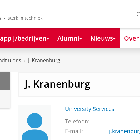
C
s - sterk in techniek
appij/bedrijven
Alumni
Nieuws
Over
ndt u ons
J. Kranenburg
J. Kranenburg
University Services
Telefoon:
E-mail:
j.kranenbu