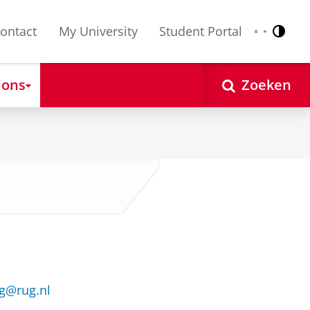
ontact
My University
Student Portal
Contr
Nederlands
English
 ons
Zoeken
rg@rug.nl