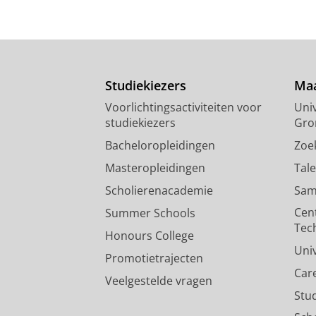
Studiekiezers
Maa
Voorlichtingsactiviteiten voor
Univ
studiekiezers
Gro
Bacheloropleidingen
Zoe
Masteropleidingen
Tal
Scholierenacademie
Sam
Cen
Summer Schools
Tec
Honours College
Uni
Promotietrajecten
Car
Veelgestelde vragen
Stu