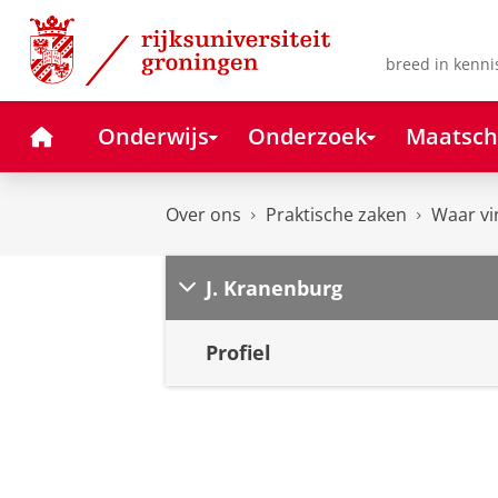
Skip
Skip
to
to
Content
Navigation
breed in kenni
Home
Onderwijs
Onderzoek
Maatsch
Over ons
Praktische zaken
Waar vi
J. Kranenburg
Profiel