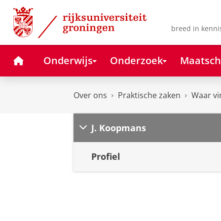
Skip
Skip
to
to
Content
Navigation
breed in kenni
Home
Onderwijs
Onderzoek
Maatsch
Over ons
Praktische zaken
Waar vi
J. Koopmans
Profiel