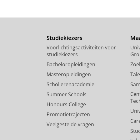
Studiekiezers
Maa
Voorlichtingsactiviteiten voor
Univ
studiekiezers
Gro
Bacheloropleidingen
Zoe
Masteropleidingen
Tal
Scholierenacademie
Sam
Cen
Summer Schools
Tec
Honours College
Uni
Promotietrajecten
Car
Veelgestelde vragen
Stu