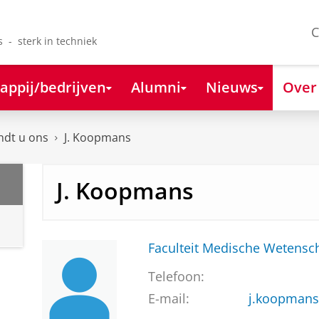
C
s - sterk in techniek
appij/bedrijven
Alumni
Nieuws
Over
ndt u ons
J. Koopmans
J. Koopmans
Faculteit Medische Weten
Telefoon:
E-mail:
j.koopman