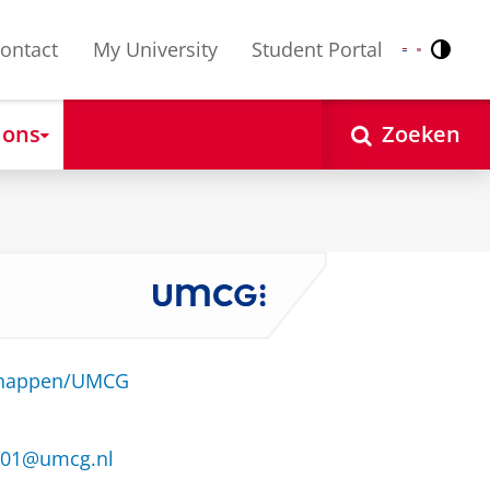
ontact
My University
Student Portal
Contr
Nederlands
English
 ons
Zoeken
schappen/UMCG
s01@umcg.nl