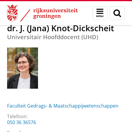
Skip
Skip
Over ons
dr. J. (Jana) Knot-Dickscheit
Menu
Zoek
to
to
en
Content
Navigation
zoeken
dr. J. (Jana) Knot-Dickscheit
Universitair Hoofddocent (UHD)
Faculteit Gedrags- & Maatschappijwetenschappen
Telefoon:
050 36 36576