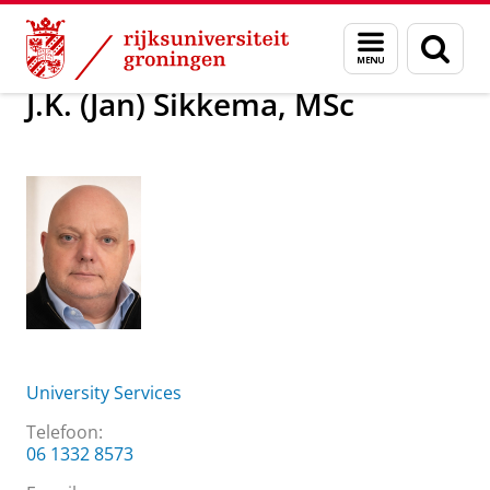
Skip
Skip
Over ons
J.K. (Jan) Sikkema, MSc
Menu
Zoek
to
to
en
Content
Navigation
zoeken
J.K. (Jan) Sikkema, MSc
University Services
Telefoon:
06 1332 8573