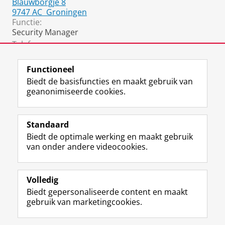
Blauwborgje 8
9747 AC
Groningen
Functie:
Security Manager
Telefoon:
06 1332 8573
Functioneel
Biedt de basisfuncties en maakt gebruik van
geanonimiseerde cookies.
F
L
R
I
Y
Volg de RUG
a
i
S
n
o
Standaard
c
n
S
s
u
Biedt de optimale werking en maakt gebruik
e
k
-
t
T
Studiekiezers
van onder andere videocookies.
b
e
f
a
u
Maatschappij/bedrijven
o
d
e
g
b
o
I
e
r
e
Alumni
k
n
d
a
-
Volledig
p
-
R
m
k
Biedt gepersonaliseerde content en maakt
Over ons
a
p
i
-
a
gebruik van marketingcookies.
g
a
j
a
n
i
g
k
c
a