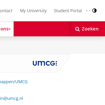
ontact
My University
Student Portal
Contr
Nederlands
English
 ons
Zoeken
schappen/UMCG
tein@umcg.nl