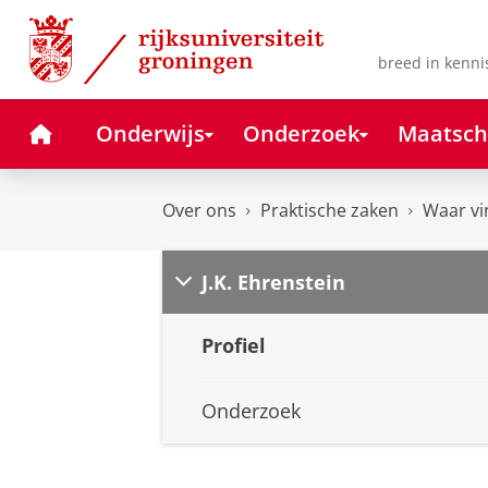
Skip
Skip
to
to
Content
Navigation
breed in kenni
Home
Onderwijs
Onderzoek
Maatsch
Over ons
Praktische zaken
Waar vi
J.K. Ehrenstein
Profiel
Onderzoek