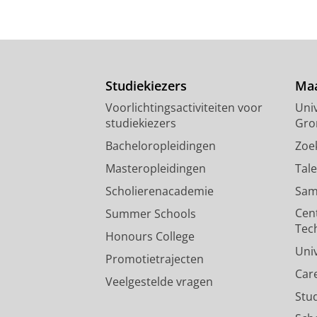
Studiekiezers
Maa
Voorlichtingsactiviteiten voor
Univ
studiekiezers
Gro
Bacheloropleidingen
Zoe
Masteropleidingen
Tal
Scholierenacademie
Sam
Cen
Summer Schools
Tec
Honours College
Uni
Promotietrajecten
Car
Veelgestelde vragen
Stu