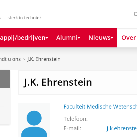
C
s - sterk in techniek
appij/bedrijven
Alumni
Nieuws
Over
ndt u ons
J.K. Ehrenstein
J.K. Ehrenstein
Faculteit Medische Weten
Telefoon:
E-mail:
j.k.ehrens