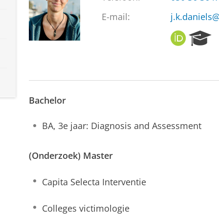
E-mail:
j.k.daniels
O
R
R
e
C
s
I
e
D
a
r
Bachelor
c
h
P
BA, 3e jaar: Diagnosis and Assessment
o
r
t
(Onderzoek) Master
a
l
Capita Selecta Interventie
Colleges victimologie