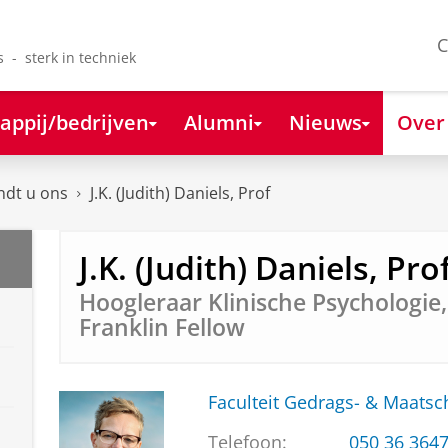
C
s - sterk in techniek
appij/bedrijven
Alumni
Nieuws
Over
ndt u ons
J.K. (Judith) Daniels, Prof
J.K. (Judith) Daniels, Pro
Hoogleraar Klinische Psychologie,
Franklin Fellow
Faculteit Gedrags- & Maats
Telefoon:
050 36 364