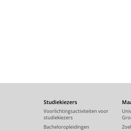
Studiekiezers
Maa
Voorlichtingsactiviteiten voor
Univ
studiekiezers
Gro
Bacheloropleidingen
Zoe