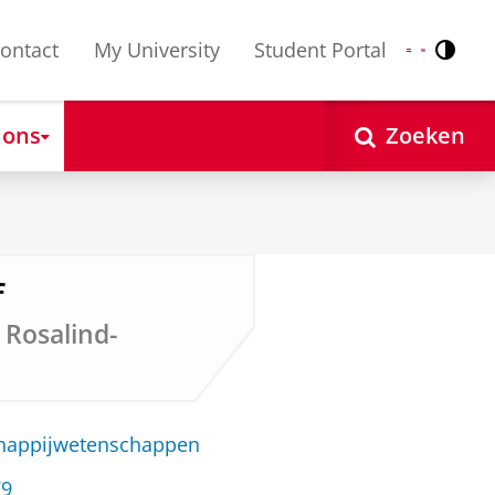
ontact
My University
Student Portal
Contr
Nederlands
English
 ons
Zoeken
f
 Rosalind-
chappijwetenschappen
79