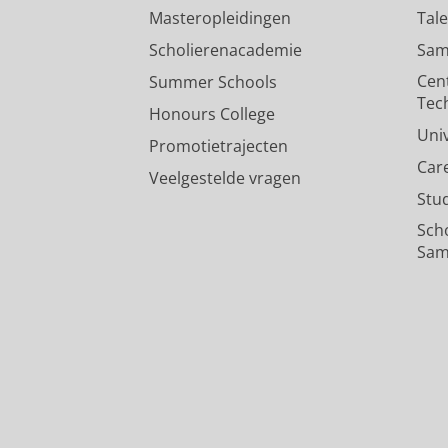
Masteropleidingen
Tal
Scholierenacademie
Sam
Cen
Summer Schools
Tec
Honours College
Uni
Promotietrajecten
Car
Veelgestelde vragen
Stu
Sch
Sam