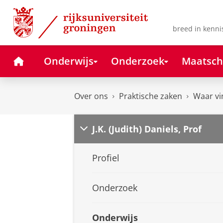
Skip
Skip
to
to
Content
Navigation
breed in kenni
Home
Onderwijs
Onderzoek
Maatsch
Over ons
Praktische zaken
Waar vi
J.K. (Judith) Daniels, Prof
Profiel
Onderzoek
Onderwijs