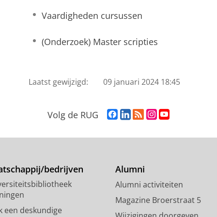
Vaardigheden cursussen
(Onderzoek) Master scripties
Laatst gewijzigd:
09 januari 2024 18:45
F
L
R
I
Y
Volg de RUG
a
i
S
n
o
c
n
S
s
u
e
k
-
t
T
b
e
f
a
u
o
d
e
g
b
tschappij/bedrijven
Alumni
o
I
e
r
e
ersiteitsbibliotheek
Alumni activiteiten
k
n
d
a
-
ningen
p
-
R
m
k
Magazine Broerstraat 5
a
p
i
-
a
k een deskundige
Wijzigingen doorgeven