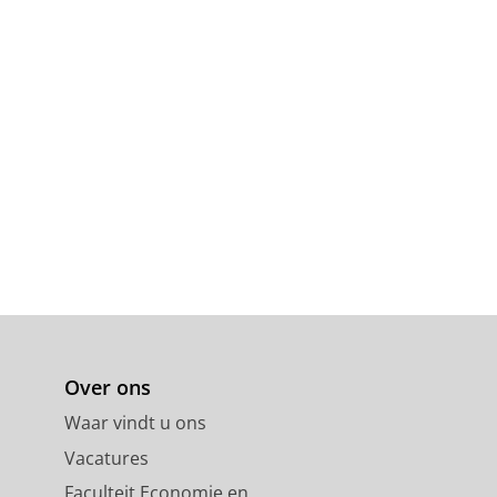
Over ons
Waar vindt u ons
Vacatures
Faculteit Economie en