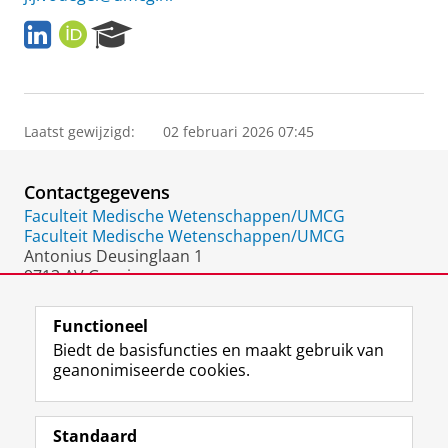
L
O
R
i
R
e
n
C
s
k
I
e
e
D
a
d
r
Laatst gewijzigd:
02 februari 2026 07:45
I
c
n
h
Contactgegevens
P
o
Faculteit Medische Wetenschappen/UMCG
r
Faculteit Medische Wetenschappen/UMCG
t
Antonius Deusinglaan 1
a
9713 AV Groningen
l
Nederland
Functioneel
Biedt de basisfuncties en maakt gebruik van
geanonimiseerde cookies.
F
L
R
I
Y
Volg de RUG
a
i
S
n
o
Standaard
c
n
S
s
u