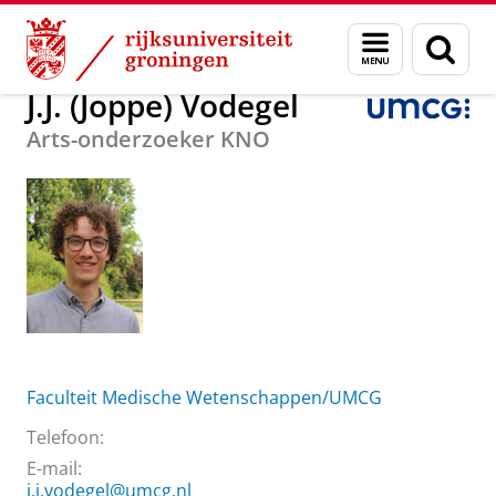
Skip
Skip
Over ons
J.J. (Joppe) Vodegel
Menu
Zoek
to
to
en
Content
Navigation
zoeken
J.J. (Joppe) Vodegel
Arts-onderzoeker KNO
Faculteit Medische Wetenschappen/UMCG
Telefoon:
E-mail:
j.j.vodegel@umcg.nl