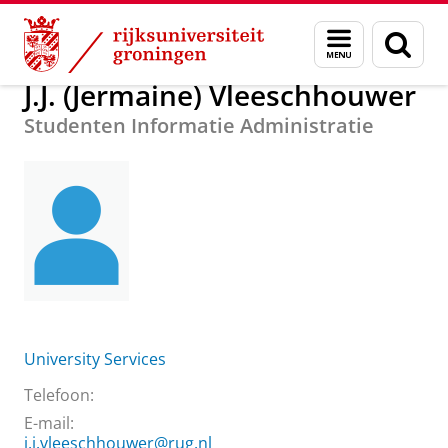
Skip
Skip
Over ons
J.J. (Jermaine) Vleeschhouwer
Menu
Zoek
to
to
en
Content
Navigation
zoeken
J.J. (Jermaine) Vleeschhouwer
Studenten Informatie Administratie
University Services
Telefoon:
E-mail:
j.j.vleeschhouwer@rug.nl