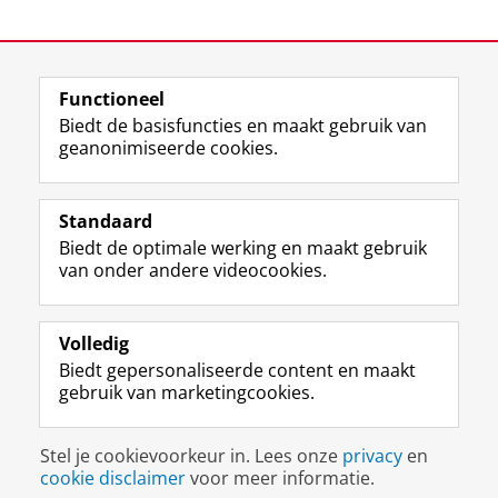
Voorzitten van diverse perinatale sterfte audits.
Functioneel
Laatst gewijzigd:
09 juli 2025 07:36
Biedt de basisfuncties en maakt gebruik van
geanonimiseerde cookies.
F
L
R
I
Y
Volg de RUG
a
i
S
n
o
Standaard
c
n
S
s
u
Biedt de optimale werking en maakt gebruik
e
k
-
t
T
Studiekiezers
van onder andere videocookies.
b
e
f
a
u
Maatschappij/bedrijven
o
d
e
g
b
o
I
e
r
e
Alumni
k
n
d
a
-
Volledig
p
-
R
m
k
Biedt gepersonaliseerde content en maakt
Over ons
a
p
i
-
a
gebruik van marketingcookies.
g
a
j
a
n
i
g
k
c
a
Disclaimer & Copyright
Privacy
Cookies
n
i
s
c
a
Stel je cookievoorkeur in. Lees onze
privacy
en
Inloggen
a
n
u
o
l
cookie disclaimer
voor meer informatie.
R
a
n
u
R