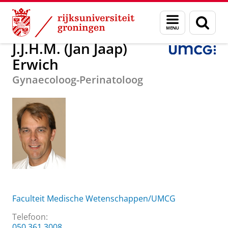
Skip
Skip
Over ons
J.J.H.M. (Jan Jaap) Erwich
Menu
Zoek
to
to
en
Content
Navigation
zoeken
J.J.H.M. (Jan Jaap)
Erwich
Gynaecoloog-Perinatoloog
Faculteit Medische Wetenschappen/UMCG
Telefoon:
050 361 3008