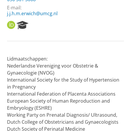
E-mail:
j.j.h.m.erwich@umcg.nl
O
R
R
e
C
s
I
e
D
a
r
Lidmaatschappen:
c
h
Nederlandse Vereniging voor Obstetrie &
P
Gynaecologie (NVOG)
o
International Society for the Study of Hypertension
r
in Pregnancy
t
International Federation of Placenta Associations
a
l
European Society of Human Reproduction and
Embryology (ESHRE)
Working Party on Prenatal Diagnosis/ Ultrasound,
Dutch College of Obstetricians and Gynaecologists
Dutch Society of Perinatal Medicine