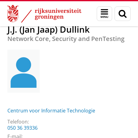
Skip
Skip
Over ons
J.J. (Jan Jaap) Dullink
Menu
Zoek
to
to
en
Content
Navigation
zoeken
J.J. (Jan Jaap) Dullink
Network Core, Security and PenTesting
Centrum voor Informatie Technologie
Telefoon:
050 36 39336
E-mail: