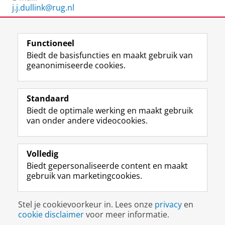
j.j.dullink@rug.nl
Functioneel
Laatst gewijzigd:
25 juni 2022 15:42
Biedt de basisfuncties en maakt gebruik van
geanonimiseerde cookies.
F
L
R
I
Y
Volg de RUG
a
i
S
n
o
Standaard
c
n
S
s
u
Biedt de optimale werking en maakt gebruik
e
k
-
t
T
Studiekiezers
van onder andere videocookies.
b
e
f
a
u
Maatschappij/bedrijven
o
d
e
g
b
o
I
e
r
e
Alumni
k
n
d
a
-
Volledig
p
-
R
m
k
Biedt gepersonaliseerde content en maakt
Over ons
a
p
i
-
a
gebruik van marketingcookies.
g
a
j
a
n
i
g
k
c
a
Disclaimer & Copyright
Privacy
Cookies
n
i
s
c
a
Stel je cookievoorkeur in. Lees onze
privacy
en
Inloggen
a
n
u
o
l
cookie disclaimer
voor meer informatie.
R
a
n
u
R