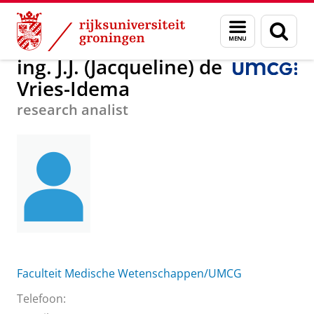
Skip
Skip
Over ons
ing. J.J. (Jacqueline) de Vries-Idema
Menu
Zoek
to
to
en
Content
Navigation
zoeken
ing. J.J. (Jacqueline) de
Vries-Idema
research analist
Faculteit Medische Wetenschappen/UMCG
Telefoon: