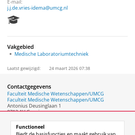
E-mail:
j.j.de.vries-idema@umcg.nl
R
e
s
e
a
Vakgebied
r
Medische Laboratoriumtechniek
c
h
P
Laatst gewijzigd:
24 maart 2026 07:38
o
r
t
Contactgegevens
a
Faculteit Medische Wetenschappen/UMCG
l
Faculteit Medische Wetenschappen/UMCG
Antonius Deusinglaan 1
9713 AV Groningen
Nederland
Functioneel
Biedt de basisfuncties en maakt gebruik van