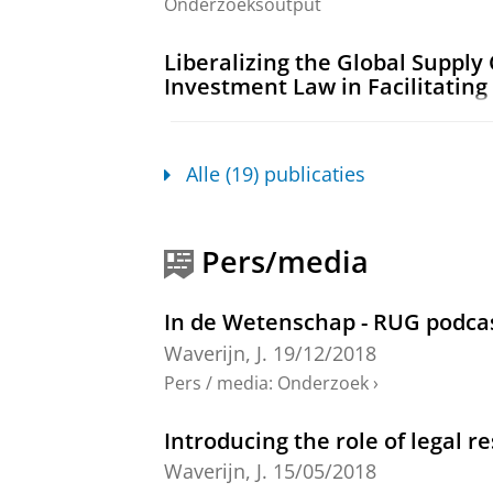
Onderzoeksoutput
Liberalizing the Global Supply
Investment Law in Facilitating
Verburg, C. &
Waverijn, J.
,
3-apr-20
Onderzoeksoutput
:
Article
›
›
peer revi
Alle (19) publicaties
Navigating Legal Barriers to M
Netherlands
Waverijn, J. J. A.
,
29-jan-2020
,
The La
Pers/media
blz. 503-524
21 blz.
(Publications on
Onderzoeksoutput
›
›
peer review
In de Wetenschap - RUG podca
Waverijn, J.
19/12/2018
Case note: ECLI:NL:CBB:2018:5
Pers / media
:
Onderzoek
›
Outhuijse, A. &
Waverijn, J. J. A.
,
11-
Onderzoeksoutput
Introducing the role of legal r
Case note: ECLI:NL:CBB:2019:1
Waverijn, J.
15/05/2018