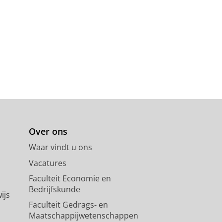
Over ons
Waar vindt u ons
Vacatures
Faculteit Economie en
Bedrijfskunde
ijs
Faculteit Gedrags- en
Maatschappijwetenschappen