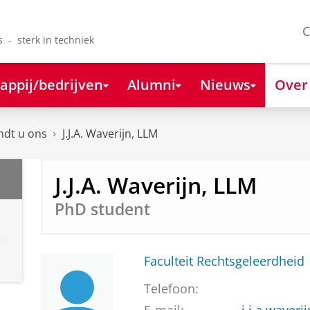
C
s - sterk in techniek
appij/bedrijven
Alumni
Nieuws
Over
ndt u ons
J.J.A. Waverijn, LLM
J.J.A. Waverijn, LLM
PhD student
Faculteit Rechtsgeleerdheid
Telefoon: