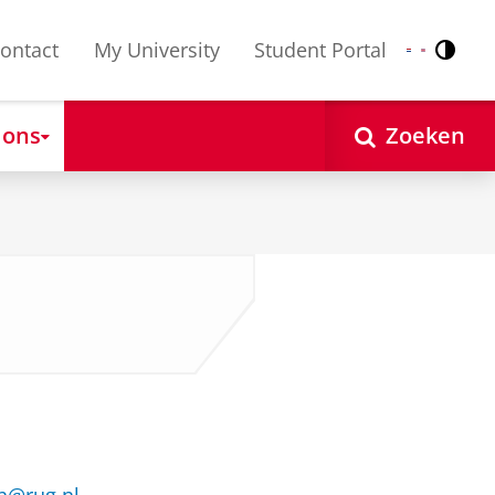
ontact
My University
Student Portal
Contr
Nederlands
English
 ons
Zoeken