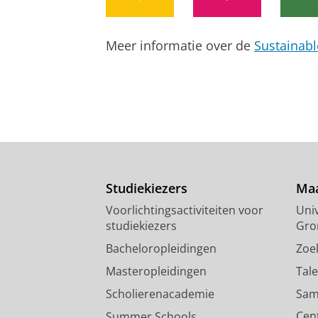
Onderzoeksoutput
Meer informatie over de
Sustainab
Studiekiezers
Maa
Voorlichtingsactiviteiten voor
Univ
studiekiezers
Gro
Bacheloropleidingen
Zoe
Masteropleidingen
Tal
Scholierenacademie
Sam
Cen
Summer Schools