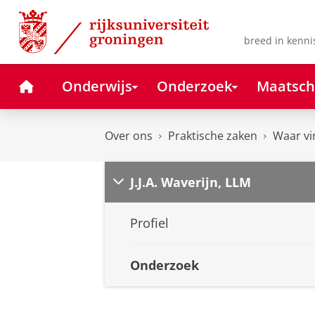
Skip
Skip
to
to
Content
Navigation
breed in kenni
Home
Onderwijs
Onderzoek
Maatsch
Over ons
Praktische zaken
Waar vi
J.J.A. Waverijn, LLM
Profiel
Onderzoek