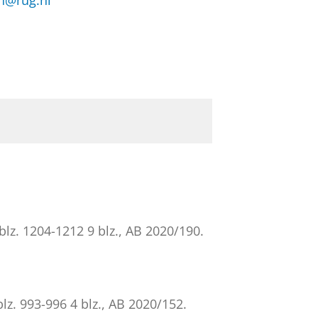
jn@rug.nl
blz. 1204-1212
9 blz.
, AB 2020/190.
blz. 993-996
4 blz.
, AB 2020/152.