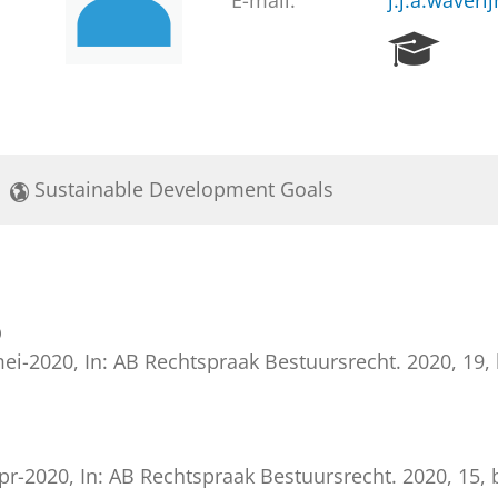
E-mail:
j.j.a.waveri
R
e
s
e
a
r
Sustainable Development Goals
c
h
P
o
r
t
0
a
mei-2020
,
In:
AB Rechtspraak Bestuursrecht.
2020
,
19
,
l
1
pr-2020
,
In:
AB Rechtspraak Bestuursrecht.
2020
,
15
,