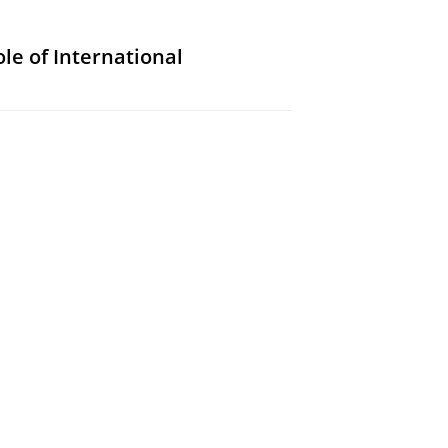
le of International
se of the North Sea and the
 Resources.
Banet, C. (reds.).
Brill
,
,
blz. 35-56
AB 2019/7.