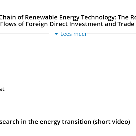
 Chain of Renewable Energy Technology: The Ro
 Flows of Foreign Direct Investment and Trade
20
,
In:
Brill Open Law.
2
,
1
,
blz. 101-139
39 blz.
Lees meer
ew
ortgaging Energy Installations at Sea – the Ca
w of the Seabed: Access, Uses, and Protection of Seabed
 Ocean Development; vol. 90).
st
26
jan-2019
,
In:
AB Rechtspraak Bestuursrecht.
2019
,
1-2
esearch in the energy transition (short video)
21