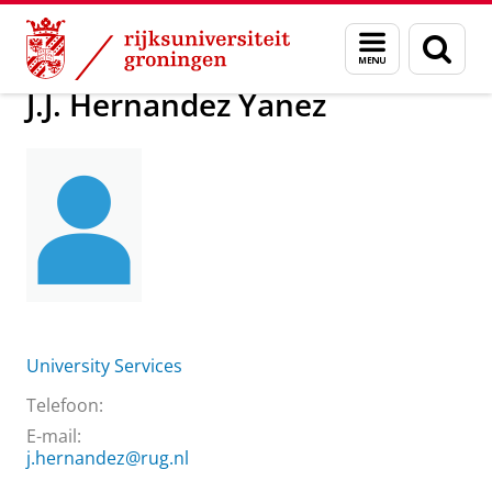
Skip
Skip
Over ons
J.J. Hernandez Yanez
Menu
Zoek
to
to
en
Content
Navigation
zoeken
J.J. Hernandez Yanez
University Services
Telefoon:
E-mail:
j.hernandez@rug.nl