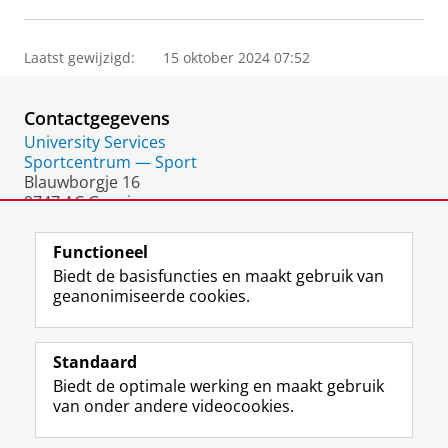
Laatst gewijzigd:
15 oktober 2024 07:52
Contactgegevens
University Services
Sportcentrum — Sport
Blauwborgje 16
9747 AC Groningen
Nederland
Functioneel
Biedt de basisfuncties en maakt gebruik van
geanonimiseerde cookies.
F
L
R
I
Y
Volg de RUG
a
i
S
n
o
Standaard
c
n
S
s
u
Biedt de optimale werking en maakt gebruik
e
k
-
t
T
Studiekiezers
van onder andere videocookies.
b
e
f
a
u
Maatschappij/bedrijven
o
d
e
g
b