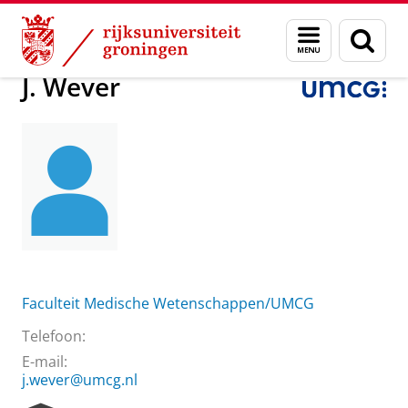
Skip
Skip
Over ons
Praktische zaken
Waar vindt u ons
J. Wever
Menu
Zoek
to
to
en
Content
Navigation
zoeken
J. Wever
Faculteit Medische Wetenschappen/UMCG
Telefoon:
E-mail:
j.wever@umcg.nl