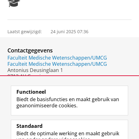
R
e
s
e
a
Laatst gewijzigd:
24 juni 2025 07:36
r
c
h
Contactgegevens
P
o
Faculteit Medische Wetenschappen/UMCG
r
Faculteit Medische Wetenschappen/UMCG
t
Antonius Deusinglaan 1
a
9713 AV Groningen
l
Nederland
Functioneel
Biedt de basisfuncties en maakt gebruik van
geanonimiseerde cookies.
F
L
R
I
Y
Volg de RUG
a
i
S
n
o
Standaard
c
n
S
s
u
Biedt de optimale werking en maakt gebruik
e
k
-
t
T
Studiekiezers