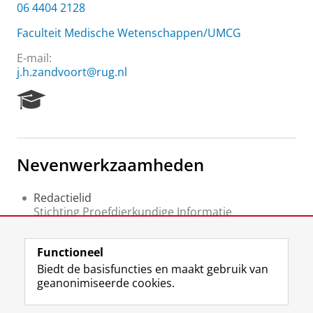
06 4404 2128
Faculteit Medische Wetenschappen/UMCG
E-mail:
j.h.zandvoort@rug.nl
R
e
s
e
a
Nevenwerkzaamheden
r
c
h
Redactielid
P
Stichting Proefdierkundige Informatie
o
Secretaris
r
Nederlandse Vereniging voor Stralingshygiene
t
Functioneel
afdeling Grote Vergunninghouders
a
Biedt de basisfuncties en maakt gebruik van
l
geanonimiseerde cookies.
F
L
R
I
Y
Volg de RUG