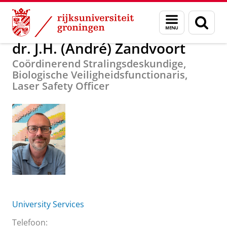
Skip
Skip
Over ons
dr. J.H. (André) Zandvoort
Menu
Zoek
to
to
en
Content
Navigation
zoeken
dr. J.H. (André) Zandvoort
Coördinerend Stralingsdeskundige,
Biologische Veiligheidsfunctionaris,
Laser Safety Officer
University Services
Telefoon: