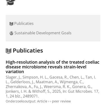
R
e
s
e
a
Publicaties
r
c
Sustainable Development Goals
h
P
o
r
Publicaties
t
a
High-resolution analysis of the treated coeliac
l
disease microbiome reveals strain-level
variation
Slager, J.
,
Simpson, H. L.
,
Gacesa, R.
,
Chen, L.
,
Tan, I.
L.
,
Gelderloos, J.
,
Maatman, A.
,
Wijmenga, C.
,
Zhernakova, A.
,
Fu, J.
,
Weersma, R. K.
, Gonera, G.,
Jonkers, I. H.
&
Withoff, S.
,
2025
,
In:
Gut Microbes.
17
,
1
,
24 blz.
, 2489071.
Onderzoeksoutput
:
Article
›
›
peer review