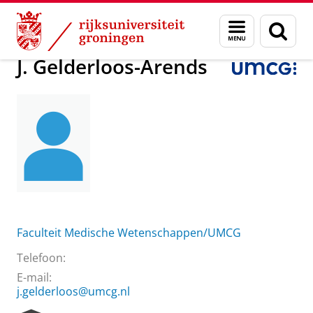
Skip
Skip
Over ons
J. Gelderloos-Arends
Menu
Zoek
to
to
en
Content
Navigation
zoeken
J. Gelderloos-Arends
Faculteit Medische Wetenschappen/UMCG
Telefoon:
E-mail:
j.gelderloos@umcg.nl