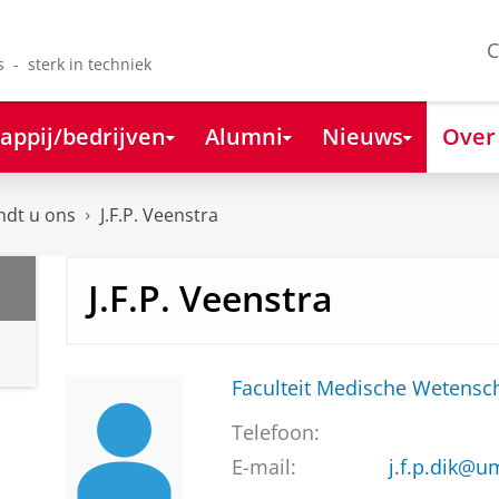
C
s - sterk in techniek
appij/bedrijven
Alumni
Nieuws
Over
ndt u ons
J.F.P. Veenstra
J.F.P. Veenstra
Faculteit Medische Weten
Telefoon:
E-mail:
j.f.p.dik@u