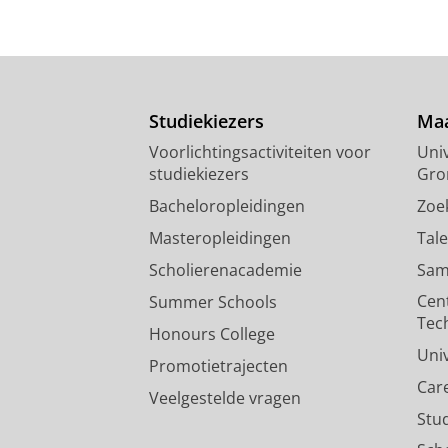
Studiekiezers
Maa
Voorlichtingsactiviteiten voor
Univ
studiekiezers
Gro
Bacheloropleidingen
Zoe
Masteropleidingen
Tal
Scholierenacademie
Sam
Cen
Summer Schools
Tec
Honours College
Uni
Promotietrajecten
Car
Veelgestelde vragen
Stu