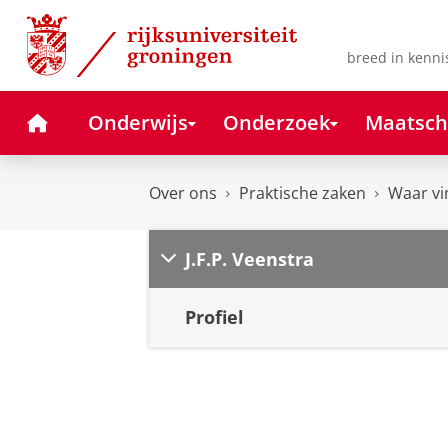
Skip
Skip
to
to
Content
Navigation
breed in kenni
Home
Onderwijs
Onderzoek
Maatsch
Over ons
Praktische zaken
Waar vi
J.F.P. Veenstra
Profiel