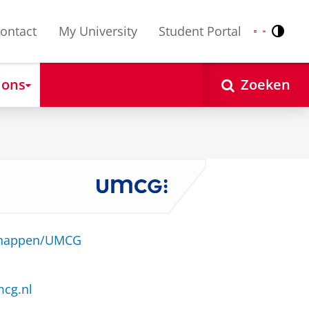
ontact
My University
Student Portal
Contr
Nederlands
English
 ons
Zoeken
schappen/UMCG
mcg.nl