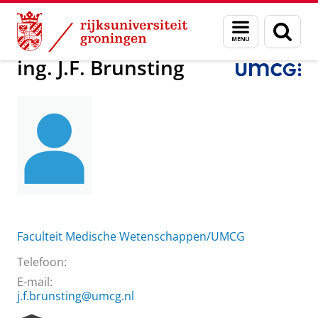
Skip
Skip
Over ons
ing. J.F. Brunsting
Menu
Zoek
to
to
en
Content
Navigation
zoeken
ing. J.F. Brunsting
Faculteit Medische Wetenschappen/UMCG
Telefoon:
E-mail:
j.f.brunsting@umcg.nl