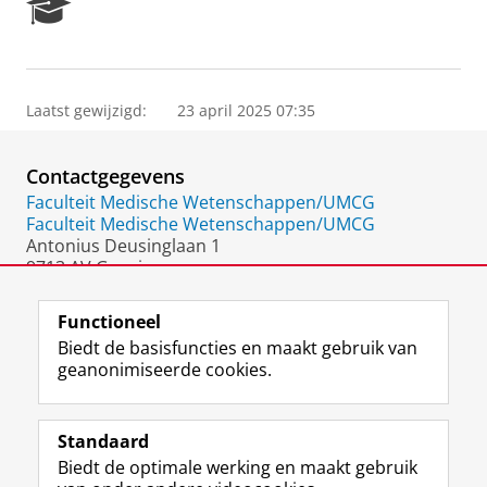
R
e
s
e
a
Laatst gewijzigd:
23 april 2025 07:35
r
c
h
Contactgegevens
P
o
Faculteit Medische Wetenschappen/UMCG
r
Faculteit Medische Wetenschappen/UMCG
t
Antonius Deusinglaan 1
a
9713 AV Groningen
l
Nederland
Functioneel
Biedt de basisfuncties en maakt gebruik van
geanonimiseerde cookies.
F
L
R
I
Y
Volg de RUG
a
i
S
n
o
Standaard
c
n
S
s
u
Biedt de optimale werking en maakt gebruik
e
k
-
t
T
Studiekiezers