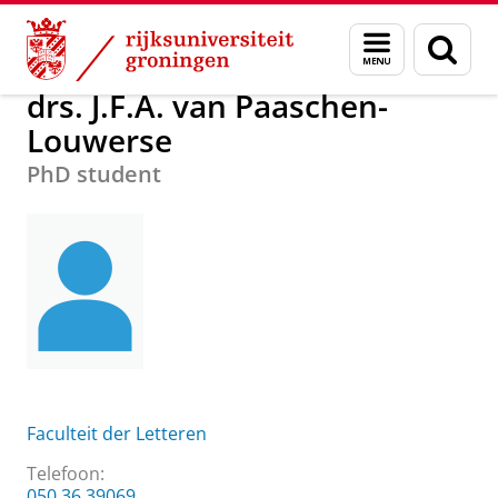
Skip
Skip
Over ons
drs. J.F.A. van Paaschen-Louwerse
Menu
Zoek
to
to
en
Content
Navigation
zoeken
drs. J.F.A. van Paaschen-
Louwerse
PhD student
Faculteit der Letteren
Telefoon:
050 36 39069