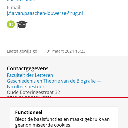
E-mail:
j.f.a.van.paaschen-louwerse@rug.nl
O
R
R
e
C
s
I
e
D
a
Laatst gewijzigd:
01 maart 2024 15:23
r
c
h
Contactgegevens
P
o
Faculteit der Letteren
r
Geschiedenis en Theorie van de Biografie —
t
Faculteitsbestuur
a
Oude Boteringestraat 32
l
9712 GJ GRONINGEN
Nederland
Functioneel
Biedt de basisfuncties en maakt gebruik van
geanonimiseerde cookies.