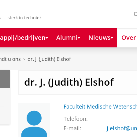
C
s - sterk in techniek
appij/bedrijven
Alumni
Nieuws
Over
ndt u ons
dr. J. (Judith) Elshof
dr. J. (Judith) Elshof
Faculteit Medische Weten
Telefoon:
E-mail:
j.elshof@u