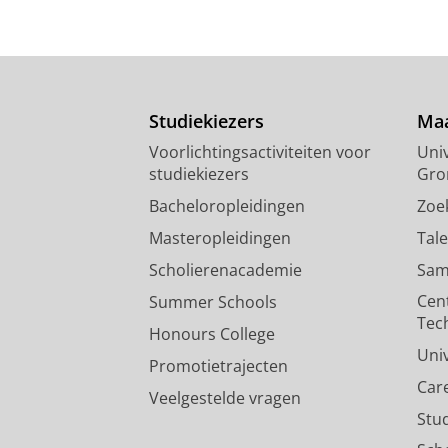
Studiekiezers
Maa
Voorlichtingsactiviteiten voor
Univ
studiekiezers
Gro
Bacheloropleidingen
Zoe
Masteropleidingen
Tal
Scholierenacademie
Sam
Cen
Summer Schools
Tec
Honours College
Uni
Promotietrajecten
Car
Veelgestelde vragen
Stu