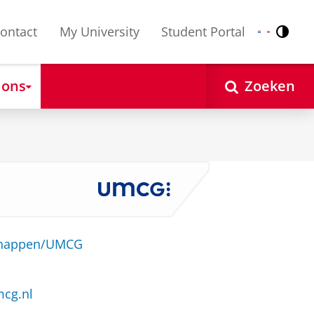
ontact
My University
Student Portal
Contr
Nederlands
English
 ons
Zoeken
schappen/UMCG
mcg.nl