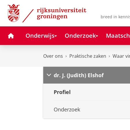
Skip
Skip
to
to
Content
Navigation
breed in kenni
Home
Onderwijs
Onderzoek
Maatsch
Over ons
Praktische zaken
Waar vi
dr. J. (Judith) Elshof
Profiel
Onderzoek