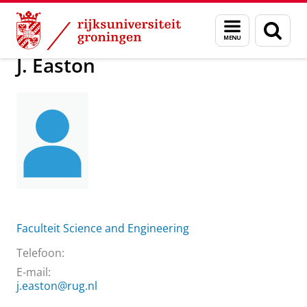
Skip
Skip
Over ons
Praktische zaken
Waar vindt u ons
J. Easton
Menu
Zoek
to
to
en
Content
Navigation
zoeken
J. Easton
Faculteit Science and Engineering
Telefoon:
E-mail:
j.easton@rug.nl