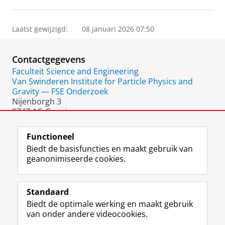
Laatst gewijzigd:
08 januari 2026 07:50
Contactgegevens
Faculteit Science and Engineering
Van Swinderen Institute for Particle Physics and
Gravity — FSE Onderzoek
Nijenborgh 3
9747 AG Groningen
Nederland
Functioneel
Biedt de basisfuncties en maakt gebruik van
geanonimiseerde cookies.
F
L
R
I
Y
Volg de RUG
a
i
S
n
o
Standaard
c
n
S
s
u
Biedt de optimale werking en maakt gebruik
e
k
-
t
T
Studiekiezers
van onder andere videocookies.
b
e
f
a
u