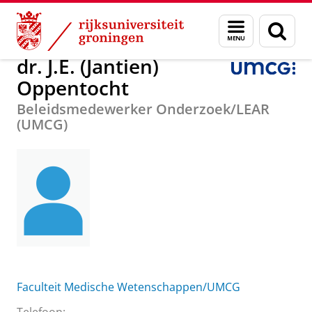
Skip
Skip
Over ons
dr. J.E. (Jantien) Oppentocht
Menu
Zoek
to
to
en
Content
Navigation
zoeken
dr. J.E. (Jantien)
Oppentocht
Beleidsmedewerker Onderzoek/LEAR
(UMCG)
Faculteit Medische Wetenschappen/UMCG