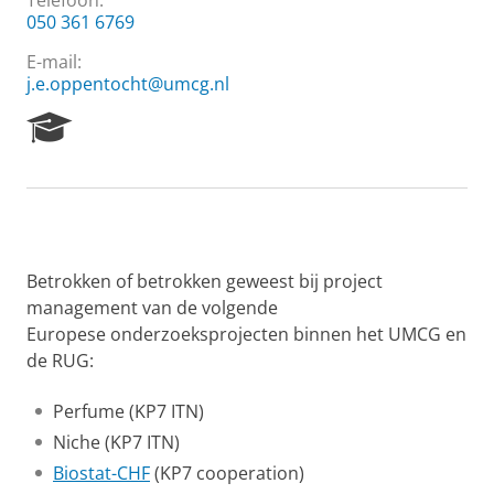
Telefoon:
050 361 6769
E-mail:
j.e.oppentocht@umcg.nl
R
e
s
e
a
r
c
h
Betrokken of betrokken geweest bij project
P
management van de volgende
o
Europese onderzoeksprojecten binnen het UMCG en
r
de RUG:
t
a
l
Perfume (KP7 ITN)
Niche (KP7 ITN)
Biostat-CHF
(KP7 cooperation)