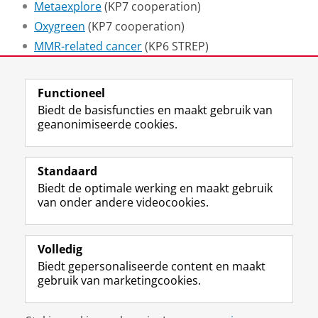
Metaexplore
(KP7 cooperation)
Oxygreen
(KP7 cooperation)
MMR-related cancer
(KP6 STREP)
FIRST
(KP6 IP)
Functioneel
Laatst gewijzigd:
25 juni 2022 01:30
Biedt de basisfuncties en maakt gebruik van
geanonimiseerde cookies.
F
L
R
I
Y
Volg de RUG
a
i
S
n
o
Standaard
c
n
S
s
u
Biedt de optimale werking en maakt gebruik
e
k
-
t
T
Studiekiezers
van onder andere videocookies.
b
e
f
a
u
Maatschappij/bedrijven
o
d
e
g
b
o
I
e
r
e
Alumni
k
n
d
a
-
Volledig
p
-
R
m
k
Biedt gepersonaliseerde content en maakt
Over ons
a
p
i
-
a
gebruik van marketingcookies.
g
a
j
a
n
i
g
k
c
a
Disclaimer & Copyright
Privacy
Cookies