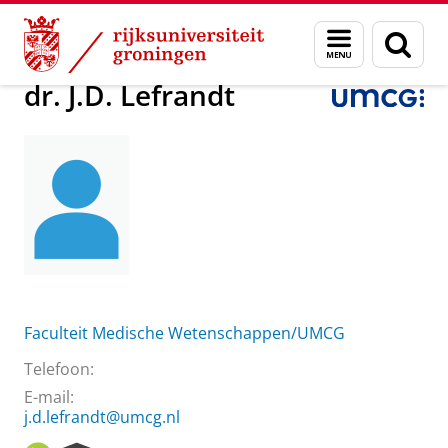
Skip
Skip
Over ons
dr. J.D. Lefrandt
Menu
Zoek
to
to
en
Content
Navigation
zoeken
dr. J.D. Lefrandt
Faculteit Medische Wetenschappen/UMCG
Telefoon:
E-mail:
j.d.lefrandt@umcg.nl