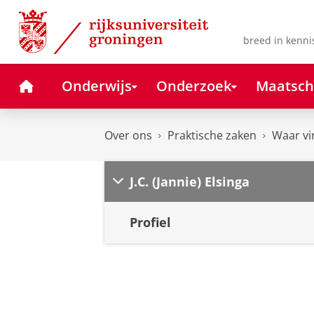
Skip
Skip
to
to
Content
Navigation
breed in kenni
Home
Onderwijs
Onderzoek
Maatsch
Over ons
Praktische zaken
Waar vi
J.C. (Jannie) Elsinga
Profiel