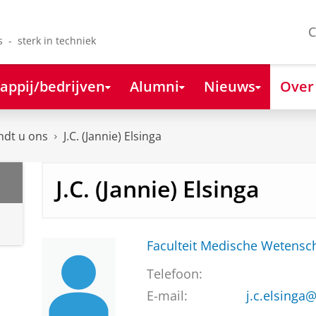
C
s - sterk in techniek
appij/bedrijven
Alumni
Nieuws
Over
ndt u ons
J.C. (Jannie) Elsinga
J.C. (Jannie) Elsinga
Faculteit Medische Weten
Telefoon:
E-mail:
j.c.elsinga