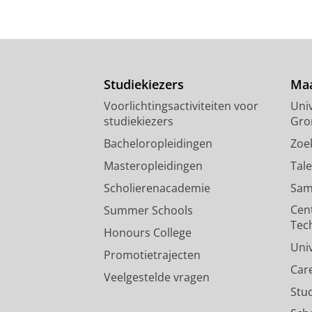
Studiekiezers
Maa
Voorlichtingsactiviteiten voor
Univ
studiekiezers
Gro
Bacheloropleidingen
Zoe
Masteropleidingen
Tal
Scholierenacademie
Sam
Cen
Summer Schools
Tec
Honours College
Uni
Promotietrajecten
Car
Veelgestelde vragen
Stu