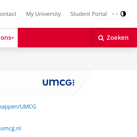
ontact
My University
Student Portal
Contr
Nederlands
English
 ons
Zoeken
schappen/UMCG
@umcg.nl