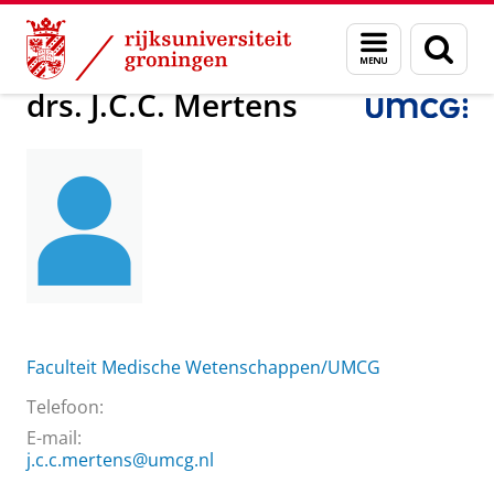
Skip
Skip
Over ons
drs. J.C.C. Mertens
Menu
Zoek
to
to
en
Content
Navigation
zoeken
drs. J.C.C. Mertens
Faculteit Medische Wetenschappen/UMCG
Telefoon:
E-mail:
j.c.c.mertens@umcg.nl