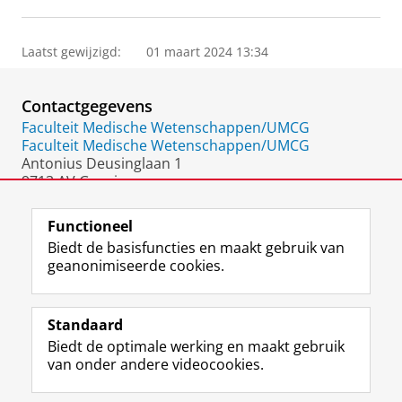
Laatst gewijzigd:
01 maart 2024 13:34
Contactgegevens
Faculteit Medische Wetenschappen/UMCG
Faculteit Medische Wetenschappen/UMCG
Antonius Deusinglaan 1
9713 AV Groningen
Nederland
Functioneel
Biedt de basisfuncties en maakt gebruik van
geanonimiseerde cookies.
F
L
R
I
Y
Volg de RUG
a
i
S
n
o
Standaard
c
n
S
s
u
Biedt de optimale werking en maakt gebruik
e
k
-
t
T
Studiekiezers
van onder andere videocookies.
b
e
f
a
u
Maatschappij/bedrijven
o
d
e
g
b