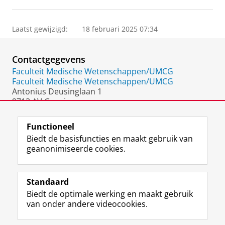
Laatst gewijzigd:
18 februari 2025 07:34
Contactgegevens
Faculteit Medische Wetenschappen/UMCG
Faculteit Medische Wetenschappen/UMCG
Antonius Deusinglaan 1
9713 AV Groningen
Nederland
Functioneel
Biedt de basisfuncties en maakt gebruik van
geanonimiseerde cookies.
F
L
R
I
Y
Volg de RUG
a
i
S
n
o
Standaard
c
n
S
s
u
Biedt de optimale werking en maakt gebruik
e
k
-
t
T
Studiekiezers
van onder andere videocookies.
b
e
f
a
u
Maatschappij/bedrijven
o
d
e
g
b