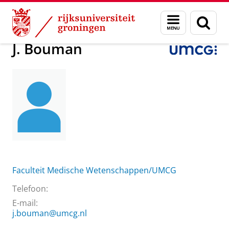
Skip
Skip
Over ons
J. Bouman
Menu
Zoek
to
to
en
Content
Navigation
zoeken
J. Bouman
Faculteit Medische Wetenschappen/UMCG
Telefoon:
E-mail:
j.bouman@umcg.nl