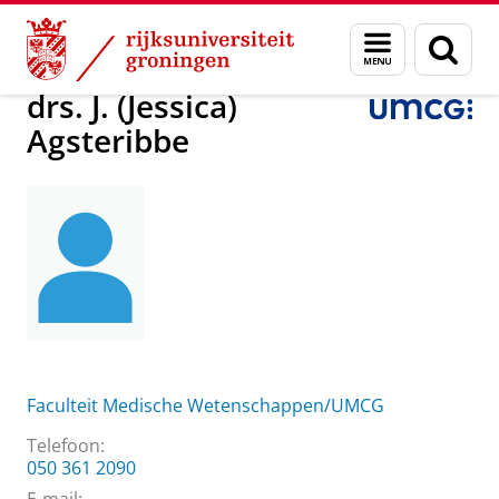
Skip
Skip
Over ons
drs. J. (Jessica) Agsteribbe
Menu
Zoek
to
to
en
Content
Navigation
zoeken
drs. J. (Jessica)
Agsteribbe
Faculteit Medische Wetenschappen/UMCG
Telefoon:
050 361 2090