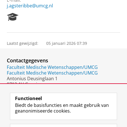
E-mail:
j.agsteribbe@umcg.nl
R
e
s
e
a
Laatst gewijzigd:
05 januari 2026 07:39
r
c
h
Contactgegevens
P
o
Faculteit Medische Wetenschappen/UMCG
r
Faculteit Medische Wetenschappen/UMCG
t
Antonius Deusinglaan 1
a
9713 AV Groningen
l
Nederland
Functioneel
Biedt de basisfuncties en maakt gebruik van
geanonimiseerde cookies.
F
L
R
I
Y
Volg de RUG
a
i
S
n
o