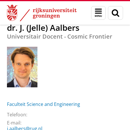
Skip
Skip
Over ons
dr. J. (Jelle) Aalbers
Menu
Zoek
to
to
en
Content
Navigation
zoeken
dr. J. (Jelle) Aalbers
Universitair Docent - Cosmic Frontier
Faculteit Science and Engineering
Telefoon:
E-mail:
j.aalbers@rug.nl