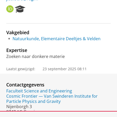
O
R
R
e
C
s
I
e
D
a
Vakgebied
r
Natuurkunde, Elementaire Deeltjes & Velden
c
h
Expertise
P
o
Zoeken naar donkere materie
r
t
Laatst gewijzigd:
23 september 2025 08:11
a
l
Contactgegevens
Faculteit Science and Engineering
Cosmic Frontier — Van Swinderen Institute for
Particle Physics and Gravity
Nijenborgh 3
9747 AG Groningen