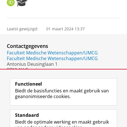
O
R
R
e
C
s
I
e
D
a
Laatst gewijzigd:
01 maart 2024 13:37
r
c
h
Contactgegevens
P
o
Faculteit Medische Wetenschappen/UMCG
r
Faculteit Medische Wetenschappen/UMCG
t
Antonius Deusinglaan 1
a
9713 AV Groningen
l
Nederland
Functioneel
Biedt de basisfuncties en maakt gebruik van
geanonimiseerde cookies.
F
L
R
I
Y
Volg de RUG
a
i
S
n
o
Standaard
c
n
S
s
u
Biedt de optimale werking en maakt gebruik
e
k
-
t
T
Studiekiezers