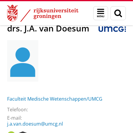
Skip
Skip
Over ons
drs. J.A. van Doesum
Menu
Zoek
to
to
en
Content
Navigation
zoeken
drs. J.A. van Doesum
Faculteit Medische Wetenschappen/UMCG
Telefoon:
E-mail:
j.a.van.doesum@umcg.nl