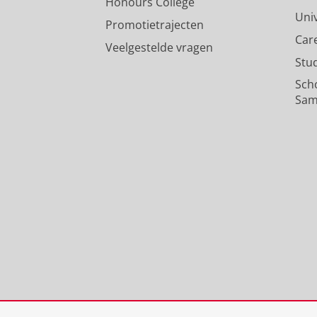
Honours College
Uni
Promotietrajecten
Car
Veelgestelde vragen
Stu
Sch
Sam