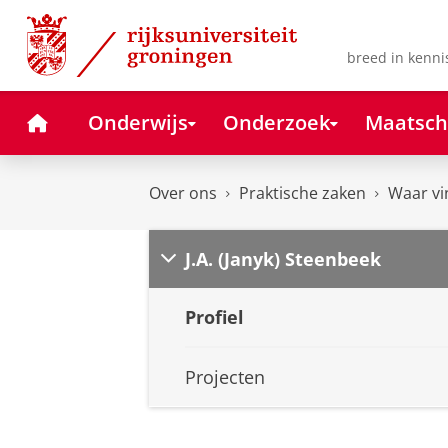
Skip
Skip
to
to
Content
Navigation
breed in kenni
Home
Onderwijs
Onderzoek
Maatsch
Over ons
Praktische zaken
Waar vi
J.A. (Janyk) Steenbeek
Profiel
Projecten