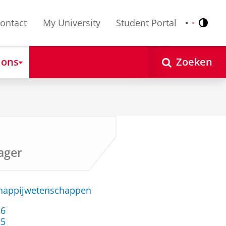
ontact
My University
Student Portal
Contr
Nederlands
English
 ons
Zoeken
ager
chappijwetenschappen
36
 ‬