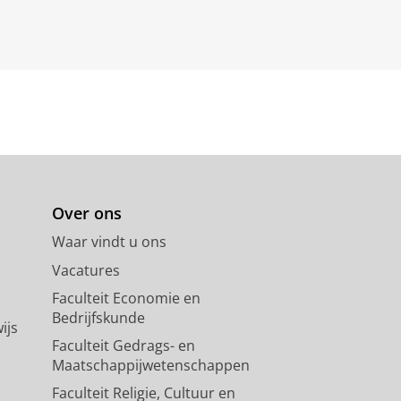
Over ons
Waar vindt u ons
Vacatures
Faculteit Economie en
Bedrijfskunde
ijs
Faculteit Gedrags- en
Maatschappijwetenschappen
Faculteit Religie, Cultuur en