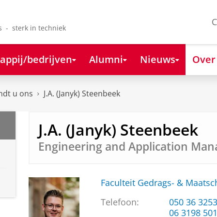
C
s - sterk in techniek
appij/bedrijven
Alumni
Nieuws
Over
ndt u ons
J.A. (Janyk) Steenbeek
J.A. (Janyk) Steenbeek
Engineering and Application Man
Faculteit Gedrags- & Maats
Telefoon:
050 36 325
06 3198 5015