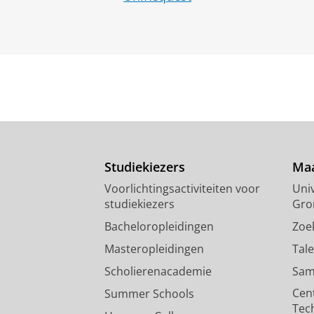
Studiekiezers
Maa
Voorlichtingsactiviteiten voor
Univ
studiekiezers
Gro
Bacheloropleidingen
Zoe
Masteropleidingen
Tal
Scholierenacademie
Sam
Cen
Summer Schools
Tec