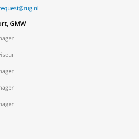
request@rug.nl
ort, GMW
nager
iseur
nager
nager
nager