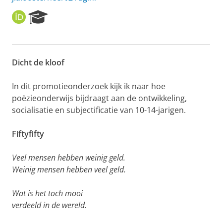
O
R
R
e
C
s
I
e
D
a
Dicht de kloof
r
c
h
In dit promotieonderzoek kijk ik naar hoe
P
poëzieonderwijs bijdraagt aan de ontwikkeling,
o
socialisatie en subjectificatie van 10-14-jarigen.
r
t
Fiftyfifty
a
l
Veel mensen hebben weinig geld.
Weinig mensen hebben veel geld.
Wat is het toch mooi
verdeeld in de wereld.