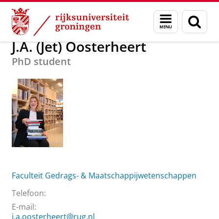
Skip
Skip
Over ons
J.A. (Jet) Oosterheert
Menu
Zoek
to
to
en
Content
Navigation
zoeken
J.A. (Jet) Oosterheert
PhD student
Faculteit Gedrags- & Maatschappijwetenschappen
Telefoon:
E-mail:
j.a.oosterheert@rug.nl