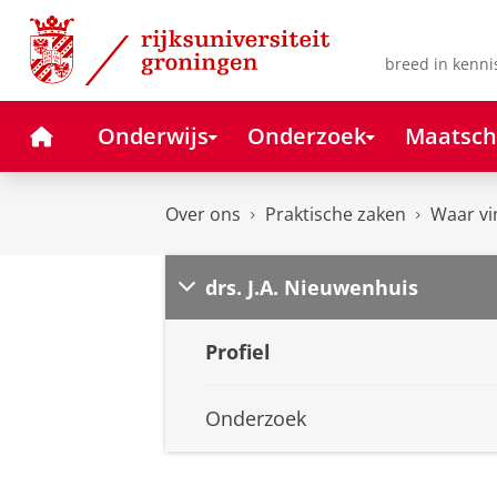
Skip
Skip
to
to
Content
Navigation
breed in kenni
Home
Onderwijs
Onderzoek
Maatsch
Over ons
Praktische zaken
Waar vi
drs. J.A. Nieuwenhuis
Profiel
Onderzoek