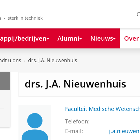
C
s - sterk in techniek
appij/bedrijven
Alumni
Nieuws
Over
ndt u ons
drs. J.A. Nieuwenhuis
drs. J.A. Nieuwenhuis
Faculteit Medische Weten
Telefoon:
E-mail:
j.a.nieuwe