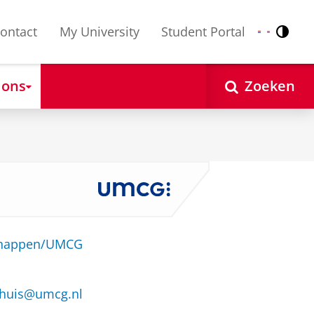
ontact
My University
Student Portal
Contr
Nederlands
English
 ons
Zoeken
schappen/UMCG
nhuis@umcg.nl