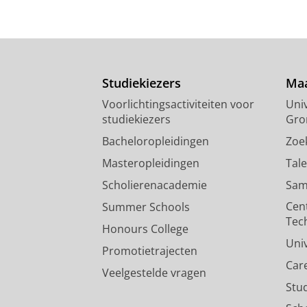
Studiekiezers
Maa
Voorlichtingsactiviteiten voor
Univ
studiekiezers
Gro
Bacheloropleidingen
Zoe
Masteropleidingen
Tal
Scholierenacademie
Sam
Cen
Summer Schools
Tec
Honours College
Uni
Promotietrajecten
Car
Veelgestelde vragen
Stu