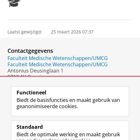
R
e
s
e
a
Laatst gewijzigd:
25 maart 2026 07:37
r
c
h
Contactgegevens
P
o
Faculteit Medische Wetenschappen/UMCG
r
Faculteit Medische Wetenschappen/UMCG
t
Antonius Deusinglaan 1
a
9713 AV Groningen
l
Nederland
Functioneel
Biedt de basisfuncties en maakt gebruik van
geanonimiseerde cookies.
F
L
R
I
Y
Volg de RUG
a
i
S
n
o
Standaard
c
n
S
s
u
Biedt de optimale werking en maakt gebruik
e
k
-
t
T
Studiekiezers