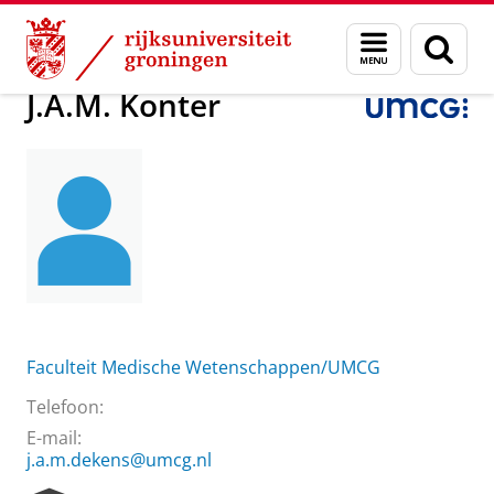
Skip
Skip
Over ons
J.A.M. Konter
Menu
Zoek
to
to
en
Content
Navigation
zoeken
J.A.M. Konter
Faculteit Medische Wetenschappen/UMCG
Telefoon:
E-mail:
j.a.m.dekens@umcg.nl