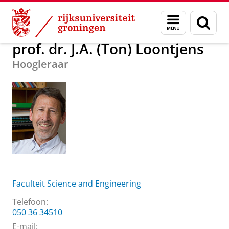
Skip
Skip
Over ons
prof. dr. J.A. (Ton) Loontjens
Menu
Zoek
to
to
en
Content
Navigation
zoeken
prof. dr. J.A. (Ton) Loontjens
Hoogleraar
Faculteit Science and Engineering
Telefoon:
050 36 34510
E-mail: