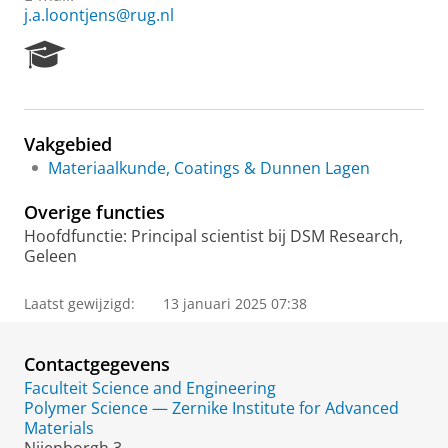
j.a.loontjens@rug.nl
R
e
s
e
a
Vakgebied
r
Materiaalkunde, Coatings & Dunnen Lagen
c
h
Overige functies
P
o
Hoofdfunctie: Principal scientist bij DSM Research,
r
Geleen
t
a
Laatst gewijzigd:
13 januari 2025 07:38
l
Contactgegevens
Faculteit Science and Engineering
Polymer Science — Zernike Institute for Advanced
Materials